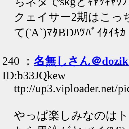
ちネタでskgとｷｬｯｷｬ
クェイサー2期はこっ
て('A`)ﾏﾀBDﾊﾂﾊﾞｲﾀｲｷｶ
240 ：
名無しさん＠dozik
ID:b33JQkew
ttp://up3.viploader.net/p
やっぱ楽しみなのはト