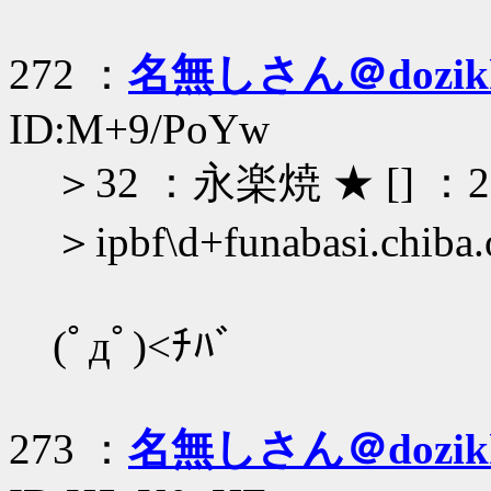
272 ：
名無しさん＠dozik
ID:M+9/PoYw
＞32 ：永楽焼 ★ [] ：2011
＞ipbf\d+funabasi.c
(ﾟдﾟ)<ﾁﾊﾞ
273 ：
名無しさん＠dozik