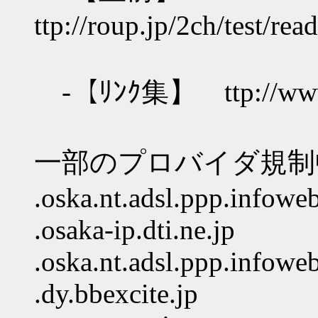
ttp://roup.jp/2ch/test/re
-【ﾘﾝｸ集】 ttp://www.ge
一部のプロバイダ規制
.oska.nt.adsl.ppp.infoweb
.osaka-ip.dti.ne.jp
.oska.nt.adsl.ppp.infoweb
.dy.bbexcite.jp