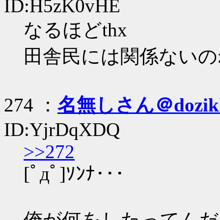
ID:H5zK0vHE
なるほどthx
田舎民には関係ないの
274 ：
名無しさん＠dozik
ID:YjrDqXDQ
>>272
[ﾟдﾟ]ｿﾝﾅ･･･
俺が何をしたってんだ(ﾉA