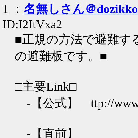
1 ：
名無しさん＠dozikko
ID:I2ItVxa2
■正規の方法で避難す
の避難板です。■
□主要Link□
-【公式】 ttp://www.rag
-【直前】