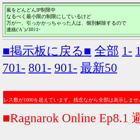
嵐をどんどんIP制限中
なるべく最小限の制限にしているけど
万が一、引っかかっちゃった人は、個別解除するので
連絡('A`)ﾉﾖﾛｼｺｰ
■掲示板に戻る■
全部
1-
701-
801-
901-
最新50
レス数が1000を超えています。残念ながら全部は表示しませ
■Ragnarok Online Ep8.