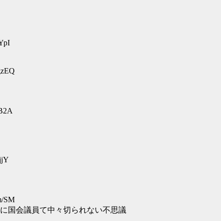
YpI
gzEQ
FB2A
jjY
m/SM
に国会議員て中々切られない不思議