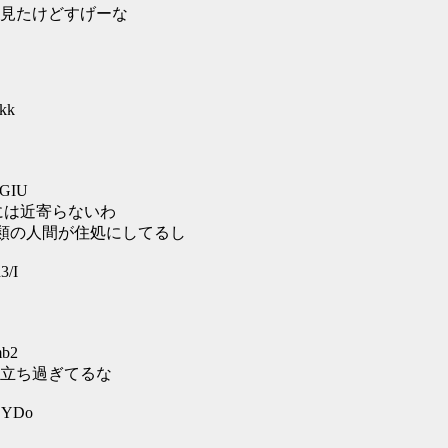
見たけどすげーな
vkk
uGIU
には近寄らないわ
種類の人間が住処にしてるし
3/I
mb2
立ち過ぎてるな
hSYDo