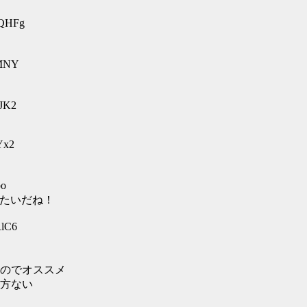
nQHFg
nMNY
pJK2
Yx2
bo
ドみたいだね！
RlC6
のでオススメ
方ない