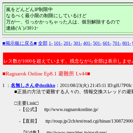
嵐をどんどんIP制限中
なるべく最小限の制限にしているけど
万が一、引っかかっちゃった人は、個別解除するので
連絡('A`)ﾉﾖﾛｼｺｰ
■掲示板に戻る■
全部
1-
101-
201-
301-
401-
501-
601-
701-
801-
レス数が1000を超えています。残念ながら全部は表示しませ
■Ragnarok Online Ep8.1 避難所 Lv44■
1 ：
名無しさん＠dozikko
：2011/08/23(火) 21:45:11 ID:gIU7P0Ic
■正規の方法で避難する人々の、情報交換スレッドの避
□主要Link□
-【公式】 ttp://www.ragnarokonline.jp/
-【直前】 ttp://roup.jp/2ch/test/read.cgi/hinan/130872900
-【ﾘﾝｸ集】 ttp://www.geocities.jp/rosakage/