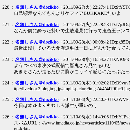
220 ：
名無しさん＠dozikko
：2011/09/27(火) 22:27:41 ID:9tY5
自己顕示なんてもんよりケフィアBUKKAKEたいよ
221 ：
名無しさん＠dozikko
：2011/09/27(火) 22:28:53 ID:f7pJD
なんか前に酔った勢いで生放送見に行って鬼畜王ランス
222 ：
名無しさん＠dozikko
：2011/09/28(水) 00:08:42 ID:pg85D
最近出没している大食漢逆毛は一日にどんだけ食ってんだ
223 ：
名無しさん＠dozikko
：2011/09/28(水) 16:54:27 ID:NK9
ようつべの東映公式配信で響鬼さん見てるけど
あきらさんが走るたびに胸がこうイイ感じにたっぷたっぷと
224 ：
名無しさん＠dozikko
：2011/09/29(木) 01:02:02 ID:B9vu
ttp://livedoor.2.blogimg.jp/amplit-picture/imgs/4/4/4479fbc9.jpg
225 ：
名無しさん＠dozikko
：2011/10/04(火) 22:40:30 ID:3WVko
今日は本ﾇﾚよりもむしろ派生が重いのう
226 ：
名無しさん＠dozikko
：2011/10/05(水) 14:49:05 ID:bYJPv
スパムURL：//www.itmedia.co.jp/news/articles/1110/05/news
pp-krktt-