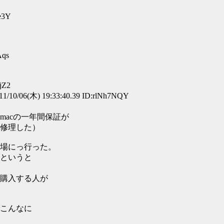
e3Y
Aqs
jZ2
(木) 19:33:40.39 ID:rlNh7NQY
acの一年間保証が
修理した）
場にっ行った。
というと
購入する人が
こんなに