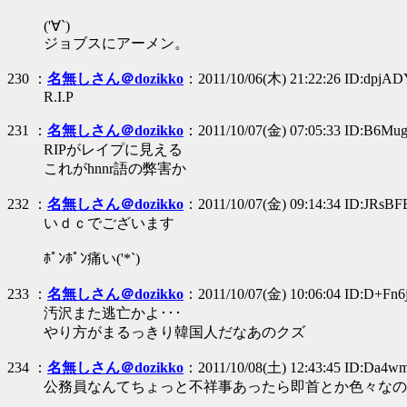
('∀`)
ジョブスにアーメン。
230 ：
名無しさん＠dozikko
：2011/10/06(木) 21:22:26 ID:dpjAD
R.I.P
231 ：
名無しさん＠dozikko
：2011/10/07(金) 07:05:33 ID:B6Mu
RIPがレイプに見える
これがhnnr語の弊害か
232 ：
名無しさん＠dozikko
：2011/10/07(金) 09:14:34 ID:JRsB
いｄｃでございます
ﾎﾟﾝﾎﾟﾝ痛い('*`)
233 ：
名無しさん＠dozikko
：2011/10/07(金) 10:06:04 ID:D+Fn6
汚沢また逃亡かよ･･･
やり方がまるっきり韓国人だなあのクズ
234 ：
名無しさん＠dozikko
：2011/10/08(土) 12:43:45 ID:Da4w
公務員なんてちょっと不祥事あったら即首とか色々なの