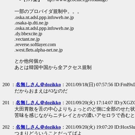
一部のプロバイダ規制中。。。
.oska.nt.adsl.ppp.infoweb.ne.jp
.osaka-ip.dti.ne.jp
.oska.nt.adsl.ppp.infoweb.ne.jp
.dy.bbexcite.jp
.vectant.ne.jp
.reverse.softlayer.com
.west.flets.alpha-net.ne.jp
とか他何個か
あとは韓国中国から全アクセス規制
200 ：
名無しさん＠dozikko
：2011/09/18(日) 07:57:56 ID:FmI9x
だからおまえはﾊｺなのだ
201 ：
名無しさん＠dozikko
：2011/09/20(火) 17:14:07 ID:yXGZ
大田胃散を舌の中心よりちょっとのど側に全部のせた状
苦味を感じながらニチレイとかの濃いアセロラで呑むと
202 ：
名無しさん＠dozikko
：2011/09/20(火) 19:07:20 ID:HoxSl
つまりどういうことだってばよ