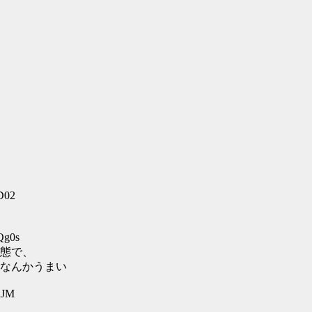
D02
Qg0s
態で、
なんかうまい
uJM