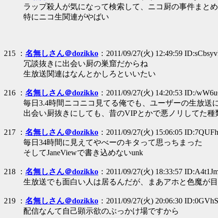
ラップ殺人が気になって検索して、ニコ厨の事件まとめ
特にニコ生関連がやばい
215 ：
名無しさん＠dozikko
：2011/09/27(火) 12:49:59 ID:sCbsy
冗談抜きに出会い厨の巣窟だからね
生放送関連はなんとかしろといいたい
216 ：
名無しさん＠dozikko
：2011/09/27(火) 14:20:53 ID:/wW6
毎日3.4時間ニコニコ見てる俺でも、ユーザーの生放送
出会い厨抜きにしても、昔のVIPとかで悪ノリしてた
217 ：
名無しさん＠dozikko
：2011/09/27(火) 15:06:05 ID:7QUFh
毎日34時間に見えてやべーのキタって思っちまった
そしてJaneViewで書き込めないunk
218 ：
名無しさん＠dozikko
：2011/09/27(火) 18:33:57 ID:A4t1J
生放送でも面白い人は居るんだが、まあアホと色魔が目
219 ：
名無しさん＠dozikko
：2011/09/27(火) 20:06:30 ID:0GV
配信なんて自己顕示欲のぶっかけ場ですから