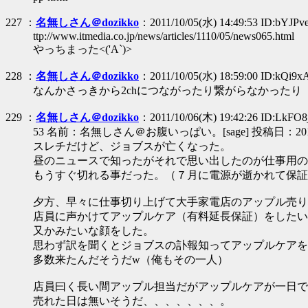
227 ：
名無しさん＠dozikko
：2011/10/05(水) 14:49:53 ID:bYJPv
ttp://www.itmedia.co.jp/news/articles/1110/05/news065.html
やっちまった<('A`)>
228 ：
名無しさん＠dozikko
：2011/10/05(水) 18:59:00 ID:kQi9x
なんかさっきから2chにつながったり繋がらなかったり
229 ：
名無しさん＠dozikko
：2011/10/06(木) 19:42:26 ID:LkFO8
53 名前：名無しさん＠お腹いっぱい。[sage] 投稿日：2011/10/06
スレチだけど、ジョブスが亡くなった。
昼のニュースで知ったがそれで思い出したのが仕事用のm
もうすぐ切れる事だった。（７月に電源が逝かれて保証
夕方、早々に仕事切り上げて大手家電店のアップル売り
店員に声かけてアップルケア（有料延長保証）をしたい
又かみたいな顔をした。
思わず訳を聞くとジョブスの訃報知ってアップルケアを
多数来たんだそうだw（俺もその一人）
店員曰く長い間アップル担当だがアップルケアが一日で
売れた日は無いそうだ、、、、、、、。