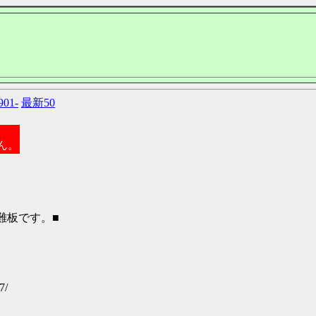
901-
最新50
ん。
難板です。■
7/