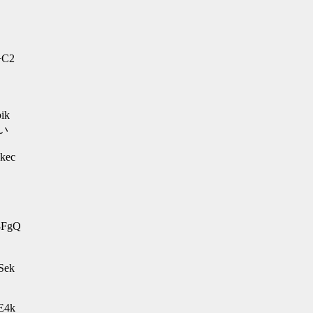
+C2
ik
い
kec
8FgQ
Sek
E4k