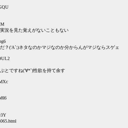
TGQU
sjM
実況を見た覚えがないこともない
pg6
？('A`;)ネタなのかマジなのか分からんがマジならスゲェ
oOUL2
ですね('∀*`)性欲を持て余す
vMXc
8l6
e3Y
065.html