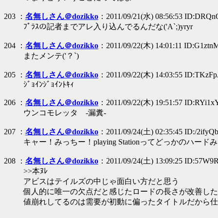
203 ：
名無しさん＠dozikko
：2011/09/21(水) 08:56:53 ID:DRQ
ﾌﾟﾗｽの記者までアレ入り込んでるんだな('A`;)yryr
204 ：
名無しさん＠dozikko
：2011/09/22(木) 14:01:11 ID:G1zt
またメンテ('？`)
205 ：
名無しさん＠dozikko
：2011/09/22(木) 14:03:55 ID:TKzF
ｼﾞｮｲﾝｼﾞｮｲﾝﾄｷｨ
206 ：
名無しさん＠dozikko
：2011/09/22(木) 19:51:57 ID:RYi1x
ウンコモレッタ -漏糞-
207 ：
名無しさん＠dozikko
：2011/09/24(土) 02:35:45 ID:/2ifyQ
キャー！みっちー！playing Stationってどっかのハー
208 ：
名無しさん＠dozikko
：2011/09/24(土) 13:09:25 ID:57W9
>>本ﾇﾚ
アビスはテイルズの中じゃ面白い方だと思う
個人的に唯一の欠点だと感じたロードの長さが改善した
値崩れしてるのは需要が初動に偏ったタイトルだから仕