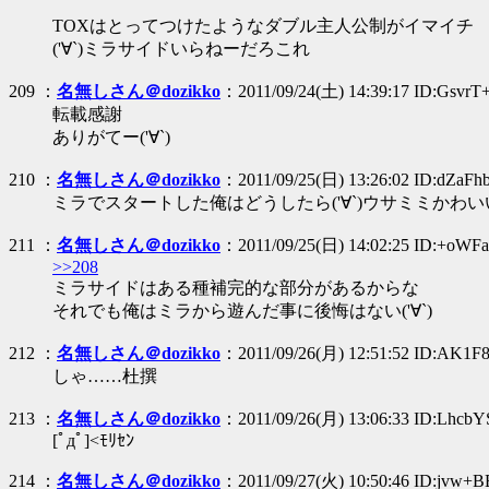
TOXはとってつけたようなダブル主人公制がイマイチ
('∀`)ミラサイドいらねーだろこれ
209 ：
名無しさん＠dozikko
：2011/09/24(土) 14:39:17 ID:GsvrT
転載感謝
ありがてー('∀`)
210 ：
名無しさん＠dozikko
：2011/09/25(日) 13:26:02 ID:dZaFhb
ミラでスタートした俺はどうしたら('∀`)ウサミミかわい
211 ：
名無しさん＠dozikko
：2011/09/25(日) 14:02:25 ID:+oWFa
>>208
ミラサイドはある種補完的な部分があるからな
それでも俺はミラから遊んだ事に後悔はない('∀`)
212 ：
名無しさん＠dozikko
：2011/09/26(月) 12:51:52 ID:AK1F
しゃ……杜撰
213 ：
名無しさん＠dozikko
：2011/09/26(月) 13:06:33 ID:LhcbY
[ﾟдﾟ]<ﾓﾘｾﾝ
214 ：
名無しさん＠dozikko
：2011/09/27(火) 10:50:46 ID:jvw+B