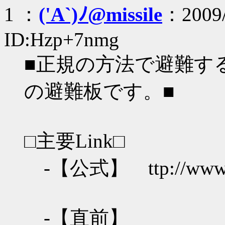
1 ：
('A`)ﾉ@missile
：2009/
ID:Hzp+7nmg
■正規の方法で避難す
の避難板です。■
□主要Link□
-【公式】 ttp://www.rag
-【直前】