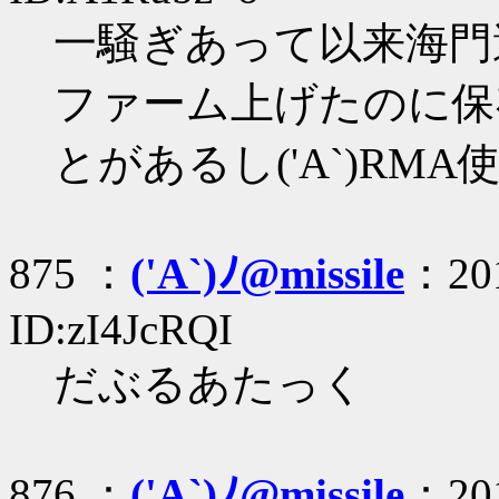
一騒ぎあって以来海門
ファーム上げたのに保
とがあるし('A`)RM
875 ：
('A`)ﾉ@missile
：201
ID:zI4JcRQI
だぶるあたっく
876 ：
('A`)ﾉ@missile
：201