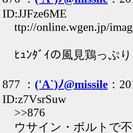
ID:JJFze6ME
ttp://online.wgen.jp/ima
ﾋｭﾝﾀﾞｲの風見鶏っぷ
877 ：
('A`)ﾉ@missile
：201
ID:z7VsrSuw
>>876
ウサイン・ボルトで不覚