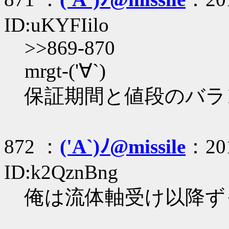
ID:uKYFIilo
>>869-870
mrgt-('∀`)
保証期間と値段のバラ
872 ：
('A`)ﾉ@missile
：201
ID:k2QznBng
俺は流体軸受け以降ず