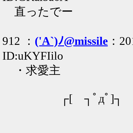
直ったでー
912 ：
('A`)ﾉ@missile
：201
ID:uKYFIilo
・求愛主
┌[ ┐ﾟдﾟ]┐