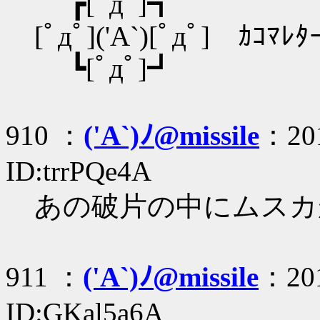
┏[ﾟдﾟ]┓
[ﾟдﾟ]('A`)[ﾟдﾟ] ｶｺﾏﾚﾀ
┗[ﾟдﾟ]┛
910 ：
('A`)ﾉ@missile
：201
ID:trrPQe4A
あの破片の中にムスカ
911 ：
('A`)ﾉ@missile
：201
ID:GKal5a6A