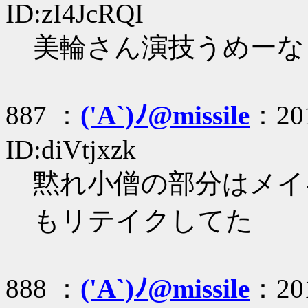
ID:zI4JcRQI
美輪さん演技うめーな
887 ：
('A`)ﾉ@missile
：201
ID:diVtjxzk
黙れ小僧の部分はメイ
もリテイクしてた
888 ：
('A`)ﾉ@missile
：201