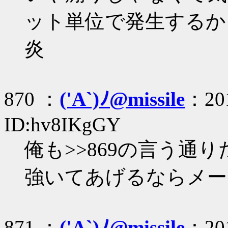
ット単位で発生するか
炎
870 ：
('A`)ﾉ@missile
：201
ID:hv8IKgGY
俺も>>869の言う通
強いてあげるならメー
871 ：
('A`)ﾉ@missile
：201