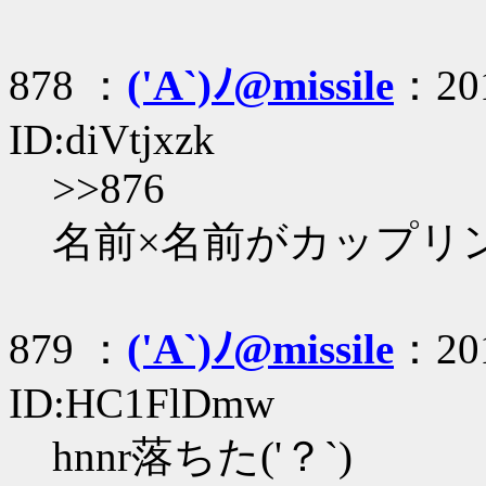
878 ：
('A`)ﾉ@missile
：201
ID:diVtjxzk
>>876
名前×名前がカップリ
879 ：
('A`)ﾉ@missile
：201
ID:HC1FlDmw
hnnr落ちた('？`)