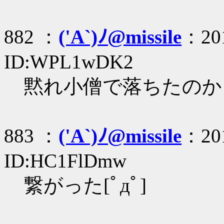
882 ：
('A`)ﾉ@missile
：201
ID:WPL1wDK2
黙れ小僧で落ちたのかよ('
883 ：
('A`)ﾉ@missile
：201
ID:HC1FlDmw
繋がった[ﾟдﾟ]