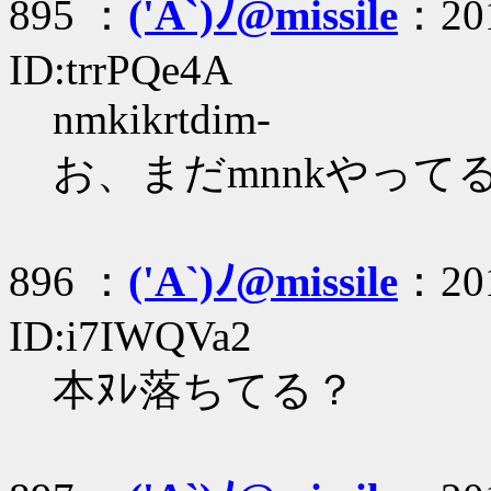
895 ：
('A`)ﾉ@missile
：201
ID:trrPQe4A
nmkikrtdim-
お、まだmnnkやってる('
896 ：
('A`)ﾉ@missile
：201
ID:i7IWQVa2
本ﾇﾚ落ちてる？