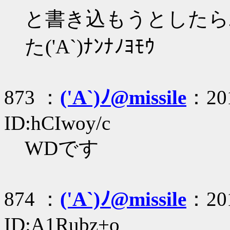
と書き込もうとしたら
た('A`)ﾅﾝﾅﾉﾖﾓｳ
873 ：
('A`)ﾉ@missile
：201
ID:hCIwoy/c
WDです
874 ：
('A`)ﾉ@missile
：201
ID:A1Rubz+o