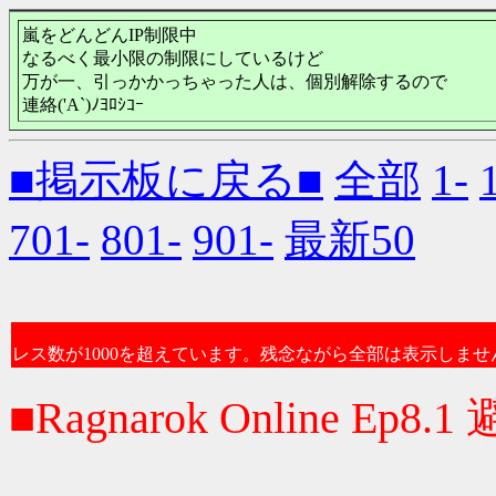
嵐をどんどんIP制限中
なるべく最小限の制限にしているけど
万が一、引っかかっちゃった人は、個別解除するので
連絡('A`)ﾉﾖﾛｼｺｰ
■掲示板に戻る■
全部
1-
701-
801-
901-
最新50
レス数が1000を超えています。残念ながら全部は表示しませ
■Ragnarok Online Ep8.