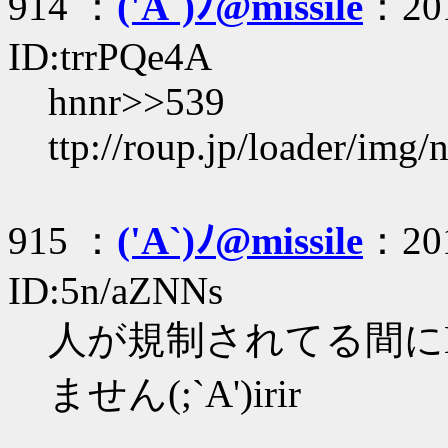
914 ：
('A`)ﾉ@missile
：201
ID:trrPQe4A
hnnr>>539
ttp://roup.jp/loader/img
915 ：
('A`)ﾉ@missile
：201
ID:5n/aZNNs
人が規制されてる間に
ません(;`A')irir