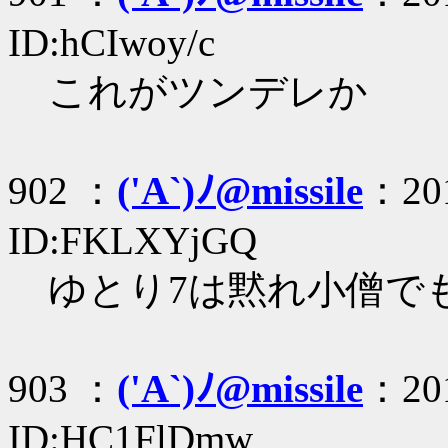
ID:hCIwoy/c
これがツンデレか
902 ：
('A`)ﾉ@missile
：201
ID:FKLXYjGQ
ゆとり7は黙れ小僧で
903 ：
('A`)ﾉ@missile
：201
ID:HC1FlDmw