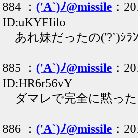
884 ：
('A`)ﾉ@missile
：201
ID:uKYFIilo
あれ妹だったの('?`)ｼﾗﾝ
885 ：
('A`)ﾉ@missile
：201
ID:HR6r56vY
ダマレで完全に黙った
886 ：
('A`)ﾉ@missile
：201