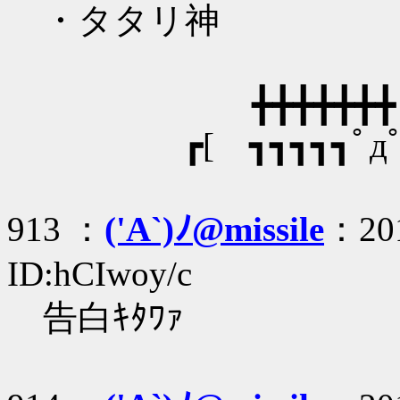
・タタリ神
╋╋╋╋
┏[ ┓┓┓┓┓ﾟдﾟ
913 ：
('A`)ﾉ@missile
：201
ID:hCIwoy/c
告白ｷﾀﾜｧ