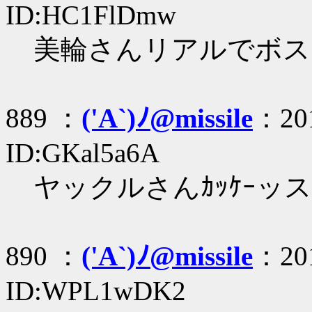
ID:HC1FlDmw
美輪さんリアルでボスキ
889 ：
('A`)ﾉ@missile
：201
ID:GKal5a6A
ヤックルさんｶｯｹｰッス
890 ：
('A`)ﾉ@missile
：201
ID:WPL1wDK2