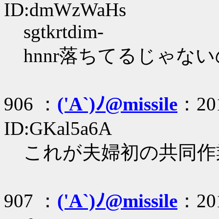
ID:dmWzWaHs
sgtkrtdim-
hnnr落ちてるじゃないのよ
906 ：
('A`)ﾉ@missile
：201
ID:GKal5a6A
これが夫婦初の共同作
907 ：
('A`)ﾉ@missile
：201