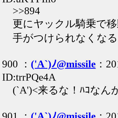
>>894
更にヤックル騎乗で移動
手がつけられなくなる
900 ：
('A`)ﾉ@missile
：201
ID:trrPQe4A
(`A')<来るな！ﾊｺ
901 ：
('A`)ﾉ@missile
：201